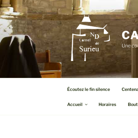
Aller
au
contenu
principal
CA
Une co
Écoutez le fin silence
Centenai
Accueil
Horaires
Bout