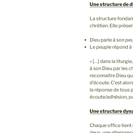
Une structure de d
La structure fondame
chrétien. Elle prése
Dieu parle à son peu
Le peuple répond à 
« […] dans la liturgi
à son Dieu par les ch
reconnaître Dieu qui
d’écoute. C’est alo
la réponse de tous p
écoute/adhésion, pui
Une structure dy
Chaque office tient e
deux, une alternanc