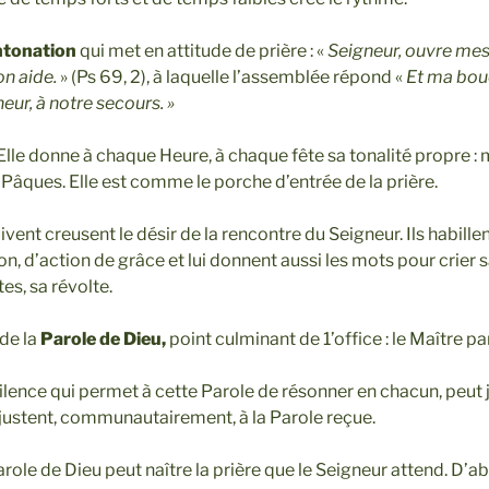
ntonation
qui met en attitude de prière : «
Seigneur, ouvre mes 
on aide.
» (Ps 69, 2), à laquelle l’assemblée répond «
Et ma bouc
neur, à notre secours. »
 Elle donne à chaque Heure, à chaque fête sa tonalité propre : 
Pâques. Elle est comme le porche d’entrée de la prière.
ivent creusent le désir de la rencontre du Seigneur. Ils habille
n, d’action de grâce et lui donnent aussi les mots pour crier s
es, sa révolte.
de la
Parole de Dieu,
point culminant de 1’office : le Maître par
lence qui permet à cette Parole de résonner en chacun, peut jai
ajustent, communautairement, à la Parole reçue.
arole de Dieu peut naître la prière que le Seigneur attend. D’ab