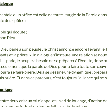
ialogue
ntale d’un office est celle de toute liturgie de la Parole dans 
nte deux pôles :
ple qui écoute ;
son Dieu.
e, Dieu parle à son peuple ; le Christ annonce encore l’évangile
ants et la prière. » Un dialogue s’instaure, une relation se nou
 lui parle, le peuple a besoin de se préparer à l’écoute, de se 
rs seulement que la parole de Dieu pourra faire toute son œuvr
ourra se faire prière. Déjà se dessine une dynamique : prépara
s prière. Et dans ce parcours, c’est toujours l’alliance qui se 
namique
ntre deux cris : un cri d’appel et un cri de louange, d’action d
e de temps forts et de temps faibles crée le rythme.