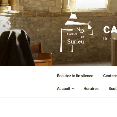
Aller
au
contenu
principal
CA
Une co
Écoutez le fin silence
Centenai
Accueil
Horaires
Bout