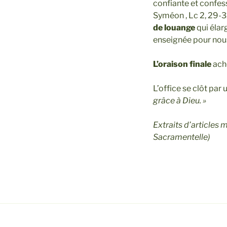
confiante et confess
Syméon , Lc 2, 29-31 
de louange
qui élar
enseignée pour nous
L’oraison finale
achè
L’office se clôt par 
grâce à Dieu. »
Extraits d’articles 
Sacramentelle)