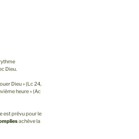
e rythme
ec Dieu.
ouer Dieu » (Lc 24,
euvième heure » (Ac
e est prévu pour le
mplies
achève la