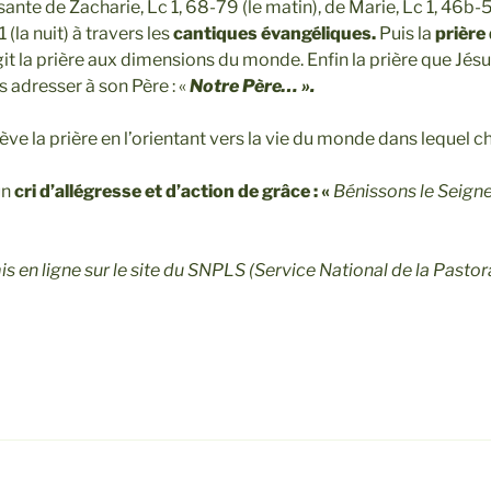
ante de Zacharie, Lc 1, 68-79 (le matin), de Marie, Lc 1, 46b-55
(la nuit) à travers les
cantiques évangéliques.
Puis la
prière 
git la prière aux dimensions du monde. Enfin la prière que Jé
 adresser à son Père : «
Notre Père… ».
ve la prière en l’orientant vers la vie du monde dans lequel c
un
cri d’allégresse et d’action de grâce : «
Bénissons le Seigne
mis en ligne sur le site du SNPLS
(Service National de la Pastor