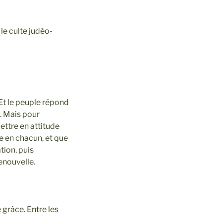
le culte judéo-
. Et le peuple répond
e. Mais pour
mettre en attitude
e en chacun, et que
tion, puis
renouvelle.
e grâce. Entre les