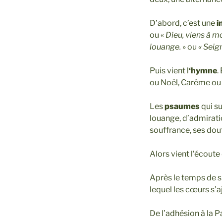
D’abord, c’est une
i
ou «
Dieu, viens à m
louange.
» ou
« Seig
Puis vient l
‘hymne
.
ou Noël, Carême ou 
Les
psaumes
qui su
louange, d’admiratio
souffrance, ses dout
Alors vient l’écoute 
Après le temps de si
lequel les cœurs s’
De l’adhésion à la P