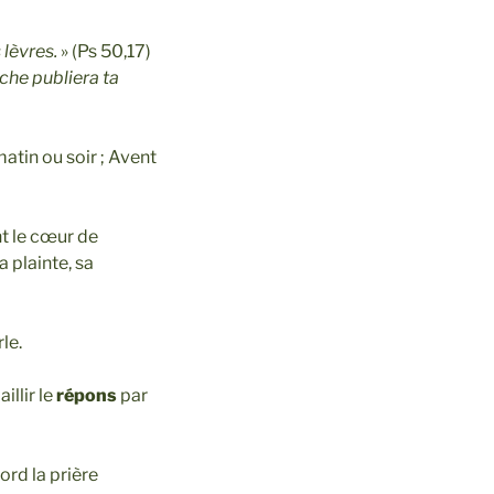
lèvres.
» (Ps 50,17)
he publiera ta
matin ou soir ; Avent
nt le cœur de
a plainte, sa
le.
llir le
répons
par
ord la prière