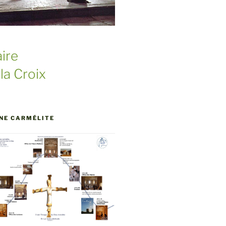
ire
la Croix
UNE CARMÉLITE