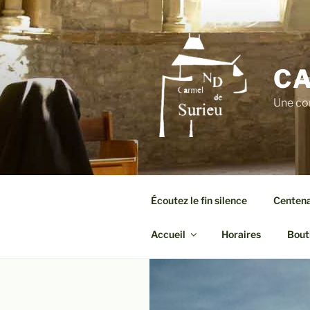
Aller
au
contenu
principal
CA
Une co
Écoutez le fin silence
Centenai
Accueil
Horaires
Bout