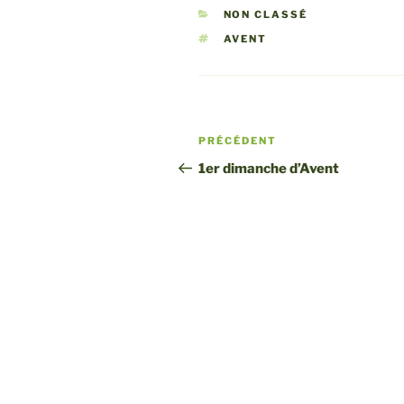
CATÉGORIES
NON CLASSÉ
ÉTIQUETTES
AVENT
Navigation
Article
PRÉCÉDENT
de
précédent
1er dimanche d’Avent
l’article