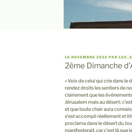
PUBLIÉ
16 NOVEMBRE 2024
PAR
LES_
LE
2ème Dimanche d’
« Voix de celui qui crie dans le
rendez droits les sentiers de n
clairement que les évènements
Jérusalem mais au désert; c’est
et que toute chair aura connaiss
s’est accompli réellement et l
proclama dans le désert du Jour
manifesterait, car c’est là que l