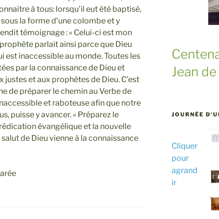
connaitre à tous: lorsqu’il eut été baptisé,
ui sous la forme d’une colombe et y
rendit témoignage : « Celui-ci est mon
 prophète parlait ainsi parce que Dieu
Centena
qui est inaccessible au monde. Toutes les
tées par la connaissance de Dieu et
Jean de 
x justes et aux prophètes de Dieu. C’est
ne de préparer le chemin au Verbe de
 inaccessible et raboteuse afin que notre
us, puisse y avancer. « Préparez le
JOURNÉE D’
prédication évangélique et la nouvelle
 salut de Dieu vienne à la connaissance
Cliquer
pour
agrand
arée
ir